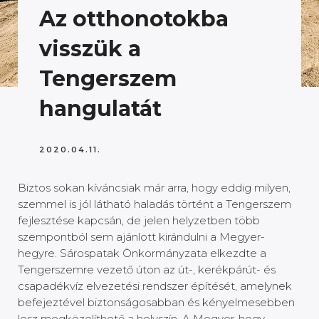
Az otthonotokba
visszük a
Tengerszem
hangulatát
2020.04.11.
Biztos sokan kíváncsiak már arra, hogy eddig milyen,
szemmel is jól látható haladás történt a Tengerszem
fejlesztése kapcsán, de jelen helyzetben több
szempontból sem ajánlott kirándulni a Megyer-
hegyre. Sárospatak Önkormányzata elkezdte a
Tengerszemre vezető úton az út-, kerékpárút- és
csapadékvíz elvezetési rendszer építését, amelynek
befejeztével biztonságosabban és kényelmesebben
lesz megközelíthető a helyszín. A Megyer-hegy