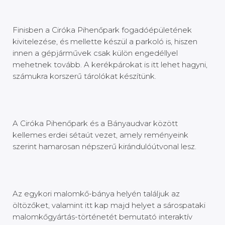
Finisben a Ciróka Pihenőpark fogadóépületének
kivitelezése, és mellette készül a parkoló is, hiszen
innen a gépjárművek csak külön engedéllyel
mehetnek tovább. A kerékpárokat is itt lehet hagyni,
számukra korszerű tárolókat készítünk.
A Ciróka Pihenőpark és a Bányaudvar között
kellemes erdei sétaút vezet, amely reményeink
szerint hamarosan népszerű kirándulóútvonal lesz.
Az egykori malomkő-bánya helyén találjuk az
öltözőket, valamint itt kap majd helyet a sárospataki
malomkőgyártás-történetét bemutató interaktív