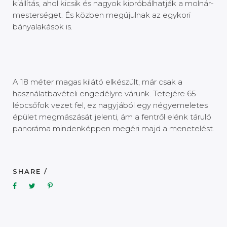
kiállítás, ahol kicsik és nagyok kipróbálhatják a molnár-
mesterséget. És közben megújulnak az egykori
bányalakások is.
A 18 méter magas kilátó elkészült, már csak a
használatbavételi engedélyre várunk. Tetejére 65
lépcsőfok vezet fel, ez nagyjából egy négyemeletes
épület megmászását jelenti, ám a fentről elénk táruló
panoráma mindenképpen megéri majd a menetelést.
SHARE /